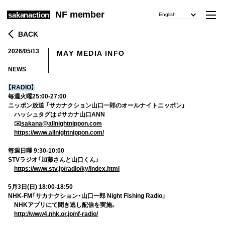
NF member
sakanaction
English
BACK
2026/05/13
MAY MEDIA INFO
​ ​
NEWS
【RADIO】
毎週火曜25:00-27:00
ニッポン放送 「サカナクション山口一郎のオールナイトニッポン」
ハッシュタグは #サカナ山口ANN
✉️
sakana@allnightnippon.com
https://www.allnightnippon.com/
毎週日曜 9:30-10:00
STVラジオ「加藤さんと山口くん」
https://www.stv.jp/radio/ky/index.html
5月3日(日) 18:00-18:50
NHK-FM「サカナクション・山口一郎 Night Fishing Radio」
NHKアプリにて聞き逃し配信を実施。
http://www4.nhk.or.jp/nf-radio/