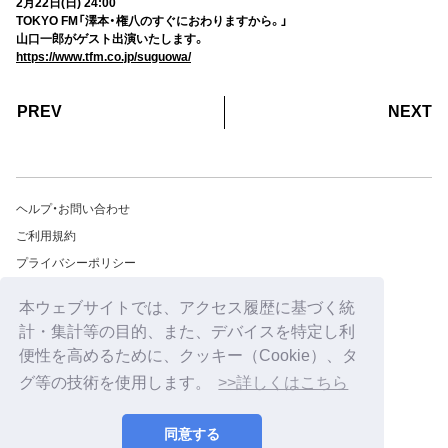
2月22日(日) 24:00
TOKYO FM「澤本・権八のすぐにおわりますから。」
山口一郎がゲスト出演いたします。
https://www.tfm.co.jp/suguowa/
PREV
NEXT
ヘルプ・お問い合わせ
ご利用規約
プライバシーポリシー
無料メールマガジン
本ウェブサイトでは、アクセス履歴に基づく統
特定商取引法に関する表記
計・集計等の目的、また、デバイスを特定し利
推奨環境
便性を高めるために、クッキー（Cookie）、タ
HIP LAND ID
グ等の技術を使用します。
>>詳しくはこちら
©2026
HIP LAND MUSIC CORPORATION INC.
同意する