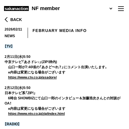
NF member
sakanaction
BACK
2026/02/11
FEBRUARY MEDIA INFO
NEWS
【TV】
2月11日(水)5:50
中京テレビ「あさドレ♪」(ZIP!枠内)
山口一郎が7:40頃の「あさど〜れ？」にコメント出演いたします。
※内容は変更になる場合がございます
https://www.ctv.co.jp/asadore/
2月12日(水)5:50
日本テレビ系「ZIP!」
6時台 SHOWBIZにて山口一郎のインタビュー＆加藤浩次さんとの対談が
OA！
※内容は変更になる場合がございます
https://www.ntv.co.jp/zip/index.html
【RADIO】